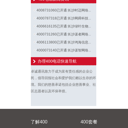
4008731060已开通:长沙时迈网络...
4000787318已开通:长沙网舜科技...
4006616135已开通:长沙绿叶生物...
4000731260已开通:长沙谋者网络...
4006113800已开通:长沙鸿海信息...
4000073140已开通:长沙谋智网络...
办理400电话快速导航
卓诚通讯致力于成为富有责任感的企业公
民，倡导回报社会和爱护我们赖以生存的环
境。我们的慈善承诺包括企业慈善事业、社
区志愿者以及环保举措。
了解400
400套餐