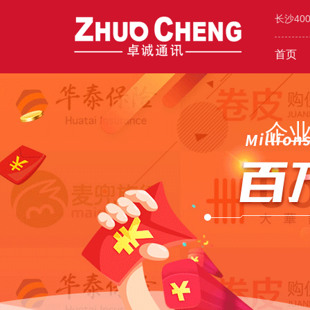
长沙40
首页
工业/环保/能源
400价值
600元年套餐
机械/设备
400
企