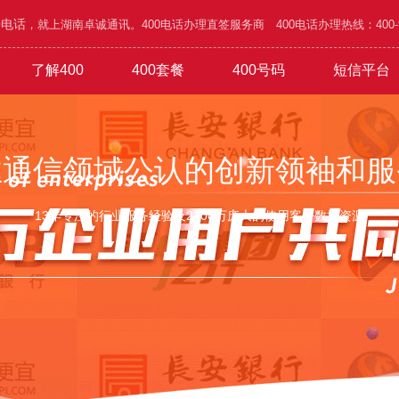
0电话
，就上湖南卓诚通讯。400电话办理直签服务商 400电话办理热线：400-995
了解400
400套餐
400号码
短信平台
/五金
功能
1000元年套餐
4000号段
400优势
广告/设计/装饰
4001号段
办理攻略
1800元年套餐
网络/通讯/科技
4006号段
1010号码
4500元年套餐
公司简介
验证短信
4007号段
家具/家私/家电
企业文化
6.8万元年
通知短信
4008号
旅
业通信领域公认的创新领袖和服
13年专注的行业服务经验及2300万庞大的使用客户数据资源