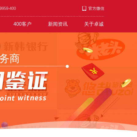
9-400
官方微信
400客户
新闻资讯
关于卓诚
套餐
段
游/教育/医药
公司新闻
招兵买马
营销短信
4009号段
行业资讯
付款方式
服饰/金银/饰品
常见问题
意见反馈
文艺/媒体/策划
彩铃录制
联系方式
务商