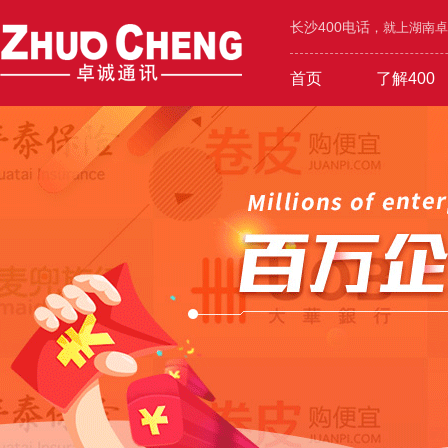
长沙400电话
，就上湖南卓诚
首页
了解400
工业/环保/能源
400价值
600元年套餐
机械/设备/五金
400功能
1000元年套餐
4000号段
400优势
广告/设