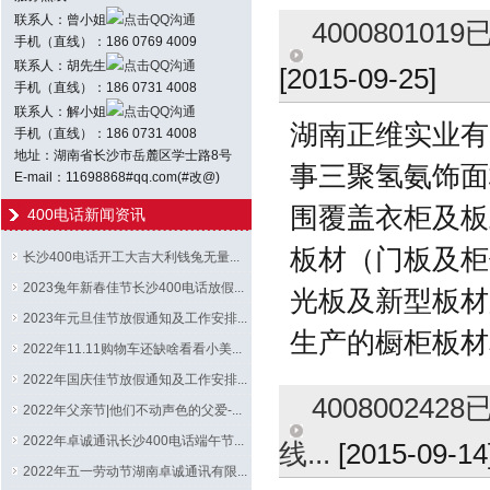
联系人：曾小姐
点击QQ沟通
4000801
手机（直线）：186 0769 4009
联系人：胡先生
点击QQ沟通
[2015-09-25]
手机（直线）：186 0731 4008
联系人：解小姐
点击QQ沟通
湖南正维实业有
手机（直线）：186 0731 4008
地址：湖南省长沙市岳麓区学士路8号
事三聚氢氨饰面
E-mail：11698868#qq.com(#改@)
围覆盖衣柜及板
400电话新闻资讯
板材（门板及柜
长沙400电话开工大吉大利钱兔无量...
2023兔年新春佳节长沙400电话放假...
光板及新型板材
2023年元旦佳节放假通知及工作安排...
生产的橱柜板材
2022年11.11购物车还缺啥看看小美...
2022年国庆佳节放假通知及工作安排...
4008002
2022年父亲节|他们不动声色的父爱-...
2022年卓诚通讯长沙400电话端午节...
线...
[2015-09-14
2022年五一劳动节湖南卓诚通讯有限...