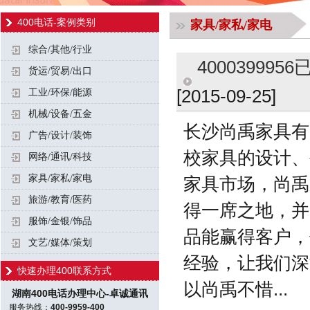
400电话-案例类别
家具/家私/家电
综合/其他/行业
4000399
货运/贸易/出口
[2015-09-25]
工业/环保/能源
机械/设备/五金
长沙尚禹家具有
广告/设计/装饰
校家具的设计、
网络/通讯/科技
家具/家私/家电
家具市场，尚禹
旅游/教育/医药
得一席之地，并
服饰/金银/饰品
品能赢得客户，
文艺/媒体/策划
经验，让我们深
快速办理400联系方式
以尚禹不惜...
湖南400电话办理中心-卓诚通讯
服务热线：
400-9959-400