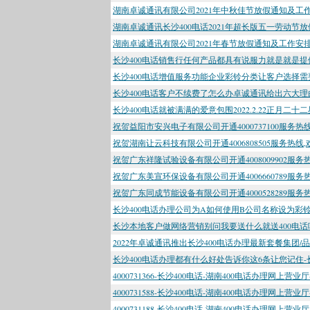
湖南卓诚通讯有限公司2021年中秋佳节放假通知及工作安
湖南卓诚通讯长沙400电话2021年超长版五一劳动节放
湖南卓诚通讯有限公司2021年春节放假通知及工作安排
长沙400电话销售行任何产品都具有说服力就是就是提供
长沙400电话增值服务功能企业彩铃分类让客户选择需要
长沙400电话客户不续费了怎么办卓诚通讯给出六大理由
长沙400电话就被满满的爱意包围2022.2.22正月
祝贺益阳市安兴电子有限公司开通4000737100服务热
祝贺湖南让云科技有限公司开通4006808505服务热线
祝贺广东祥隆试验设备有限公司开通4008009902服
祝贺广东美宣环保设备有限公司开通4006660789服
祝贺广东同成节能设备有限公司开通4000528289服务
长沙400电话办理公司为A如何使用B公司名称设为彩铃？
长沙本地客户做网络营销别问我要送什么就送400电话吧
2022年卓诚通讯推出长沙400电话办理最新套餐集团/
长沙400电话办理都有什么好处告诉你这6条让您记住-长
4000731366-长沙400电话-湖南400电话办理网上营业
4000731588-长沙400电话-湖南400电话办理网上营业
4000731188-长沙400电话-湖南400电话办理网上营业