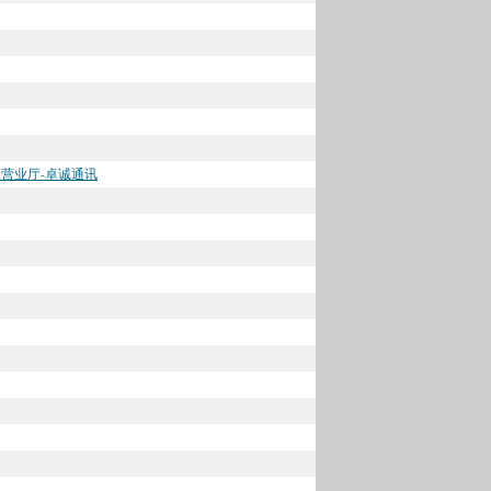
上营业厅-卓诚通讯