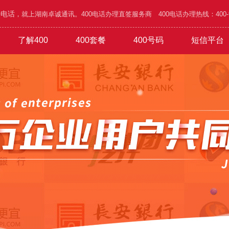
0电话
，就上湖南卓诚通讯。400电话办理直签服务商 400电话办理热线：400-995
了解400
400套餐
400号码
短信平台
/五金
功能
1000元年套餐
4000号段
400优势
广告/设计/装饰
4001号段
办理攻略
1800元年套餐
网络/通讯/科技
4006号段
1010号码
4500元年套餐
公司简介
验证短信
4007号段
家具/家私/家电
企业文化
6.8万元年
通知短信
4008号
旅