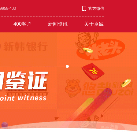
9-400
官方微信
400客户
新闻资讯
关于卓诚
套餐
段
游/教育/医药
公司新闻
招兵买马
营销短信
4009号段
行业资讯
付款方式
服饰/金银/饰品
常见问题
意见反馈
文艺/媒体/策划
彩铃录制
联系方式