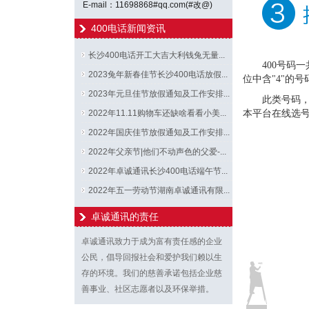
E-mail：11698868#qq.com(#改@)
400电话新闻资讯
长沙400电话开工大吉大利钱兔无量...
400号码一
2023兔年新春佳节长沙400电话放假...
位中含"4"的
2023年元旦佳节放假通知及工作安排...
此类号码，
2022年11.11购物车还缺啥看看小美...
本平台在线选
2022年国庆佳节放假通知及工作安排...
2022年父亲节|他们不动声色的父爱-...
2022年卓诚通讯长沙400电话端午节...
2022年五一劳动节湖南卓诚通讯有限...
卓诚通讯的责任
卓诚通讯致力于成为富有责任感的企业
公民，倡导回报社会和爱护我们赖以生
存的环境。我们的慈善承诺包括企业慈
善事业、社区志愿者以及环保举措。