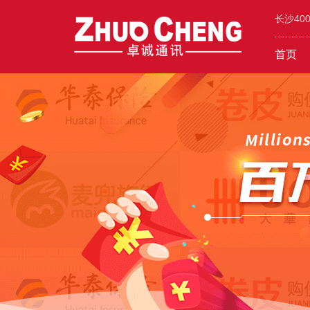
长沙40
首页
工业/环保/能源
400价值
600元年套餐
机械/设备
400