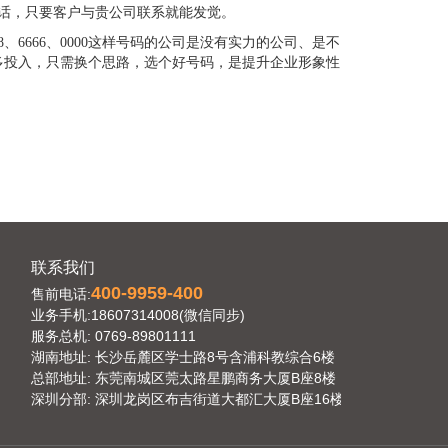
电话，只要客户与贵公司联系就能发觉。
8、6666、0000这样号码的公司是没有实力的公司、是不
多投入，只需换个思路，选个好号码，是提升企业形象性
联系我们
400-9959-400
售前电话:
业务手机:18607314008(微信同步)
服务总机: 0769-89801111
湖南地址: 长沙岳麓区学士路8号含浦科教综合6楼
总部地址: 东莞南城区莞太路星鹏商务大厦B座8楼
深圳分部: 深圳龙岗区布吉街道大都汇大厦B座16楼