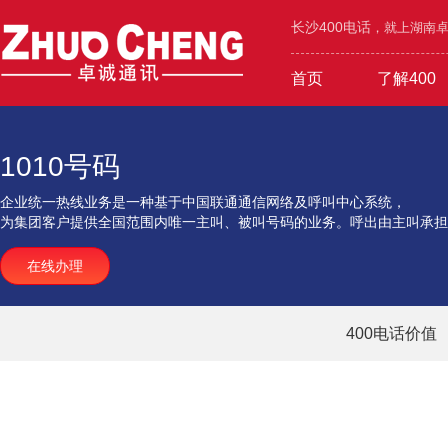
长沙400电话
，就上湖南卓诚
首页
了解400
工业/环保/能源
400价值
600元年套餐
机械/设备/五金
400功能
1000元年套餐
4000号段
400优势
广告/设
1010号码
企业统一热线业务是一种基于中国联通通信网络及呼叫中心系统，
为集团客户提供全国范围内唯一主叫、被叫号码的业务。呼出由主叫承担
在线办理
400电话价值