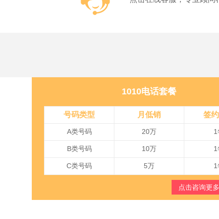
1010电话套餐
号码类型
月低销
签约
A类号码
20万
1
B类号码
10万
1
C类号码
5万
1
点击咨询更