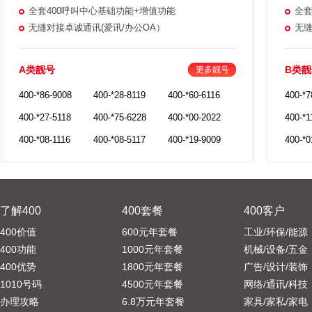
全套400呼叫中心基础功能+增值功能
全套
无缝对接卓诚通讯(爱讯/办公OA）
无缝
A类靓号
B类靓
更多靓号
400-*86-9008
400-*28-8119
400-*60-6116
400-*7
400-*27-5118
400-*75-6228
400-*00-2022
400-*1
400-*08-1116
400-*08-5117
400-*19-9009
400-*0
了解400
400套餐
400客户
400价值
600元年套餐
工业/环保/能源
400功能
1000元年套餐
机械/设备/五金
400优势
1800元年套餐
广告/设计/装饰
1010号码
4500元年套餐
网络/通讯/科技
办理攻略
6.8万元年套餐
家具/家私/家电