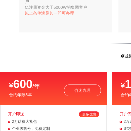
户；
C.注册资金大于5000W的集团客户
以上条件满足其一即可办理
卓诚
600
¥
¥
/年
咨询办理
合约年限3年
合约
开户即送
开户
更多优惠
2万话费大礼包
2万
企业级靓号，免费定制
B