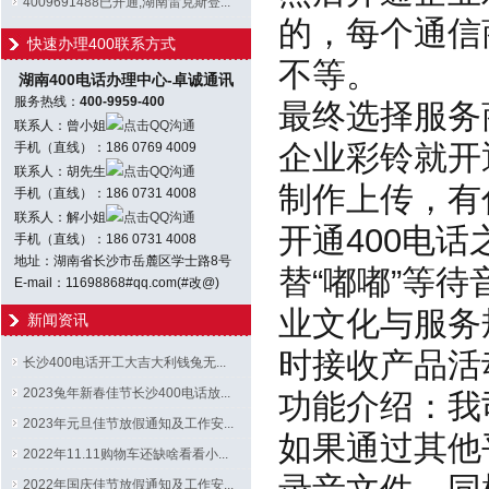
4009691488已开通;湖南雷克斯登...
的，每个通信
快速办理400联系方式
不等。
湖南400电话办理中心-卓诚通讯
服务热线：
400-9959-400
最终选择服务
联系人：曾小姐
点击QQ沟通
企业彩铃就开
手机（直线）：186 0769 4009
联系人：胡先生
点击QQ沟通
制作上传，有
手机（直线）：186 0731 4008
联系人：解小姐
点击QQ沟通
开通400电话
手机（直线）：186 0731 4008
地址：湖南省长沙市岳麓区学士路8号
替“嘟嘟”等
E-mail：11698868#qq.com(#改@)
业文化与服务
新闻资讯
时接收产品活
长沙400电话开工大吉大利钱兔无...
2023兔年新春佳节长沙400电话放...
功能介绍：我
2023年元旦佳节放假通知及工作安...
如果通过其他
2022年11.11购物车还缺啥看看小...
2022年国庆佳节放假通知及工作安...