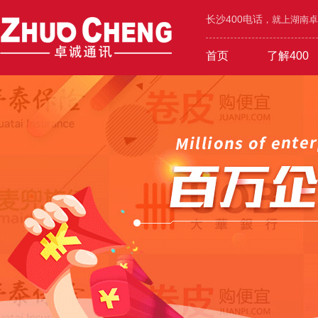
长沙400电话
，就上湖南卓诚
首页
了解400
工业/环保/能源
400价值
600元年套餐
机械/设备/五金
400功能
1000元年套餐
4000号段
400优势
广告/设