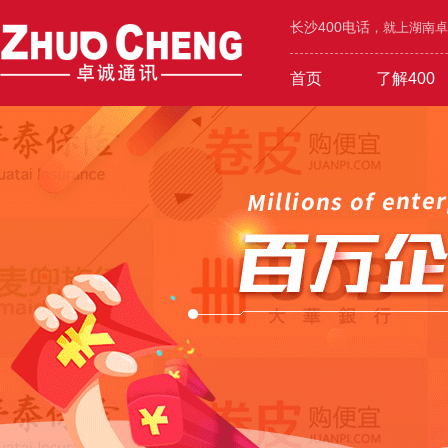
长沙400电话
，就上湖南卓诚
首页
了解400
工业/环保/能源
400价值
600元年套餐
机械/设备/五金
400功能
1000元年套餐
4000号段
400优势
广告/设