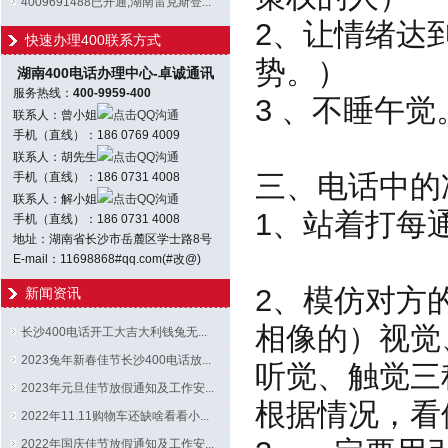
4009691488已开通;湖南雷克斯登...
2、让情绪达
快速办理400联系方式
势。）
湖南400电话办理中心-卓诚通讯
服务热线：
400-9959-400
3
联系人：曾小姐
点击QQ沟通
手机（直线）：186 0769 4009
联系人：胡先生
点击QQ沟通
三、
手机（直线）：186 0731 4008
联系人：解小姐
点击QQ沟通
1、
手机（直线）：186 0731 4008
地址：湖南省长沙市岳麓区学士路8号
E-mail：11698868#qq.com(#改@)
2、模仿对方
新闻资讯
相像的）视
长沙400电话开工大吉大利钱兔无...
2023兔年新春佳节长沙400电话放...
听觉、触觉三
2023年元旦佳节放假通知及工作安...
根据情况，看
2022年11.11购物车还缺啥看看小...
2022年国庆佳节放假通知及工作安...