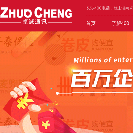
长沙400电话
，就上湖南卓诚
首页
了解400
工业/环保/能源
400价值
600元年套餐
机械/设备/五金
400功能
1000元年套餐
4000号段
400优势
广告/设