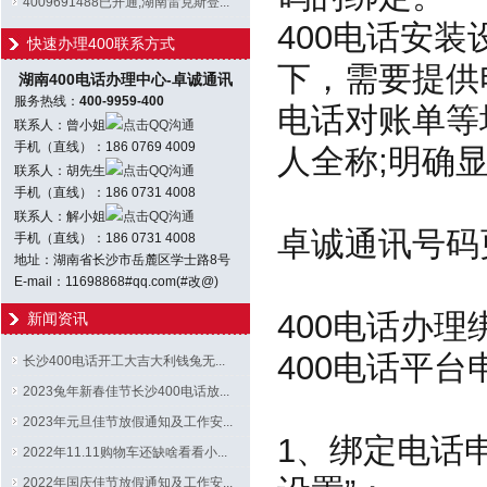
4009691488已开通;湖南雷克斯登...
400电话安
快速办理400联系方式
下，需要提供
湖南400电话办理中心-卓诚通讯
服务热线：
400-9959-400
电话对账单等
联系人：曾小姐
点击QQ沟通
手机（直线）：186 0769 4009
人全称;明确
联系人：胡先生
点击QQ沟通
手机（直线）：186 0731 4008
联系人：解小姐
点击QQ沟通
卓诚通讯号码
手机（直线）：186 0731 4008
地址：湖南省长沙市岳麓区学士路8号
E-mail：11698868#qq.com(#改@)
400电话办
新闻资讯
400电话平
长沙400电话开工大吉大利钱兔无...
2023兔年新春佳节长沙400电话放...
2023年元旦佳节放假通知及工作安...
1、绑定电话申
2022年11.11购物车还缺啥看看小...
2022年国庆佳节放假通知及工作安...