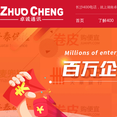
长沙400电话
，就上湖南卓诚
首页
了解400
工业/环保/能源
400价值
600元年套餐
机械/设备/五金
400功能
1000元年套餐
4000号段
400优势
广告/设