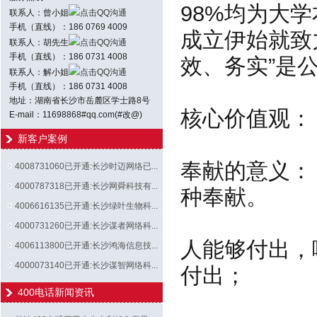
98%均为大
联系人：曾小姐
点击QQ沟通
手机（直线）：186 0769 4009
成立伊始就致
联系人：胡先生
点击QQ沟通
手机（直线）：186 0731 4008
效、务实”是
联系人：解小姐
点击QQ沟通
手机（直线）：186 0731 4008
地址：湖南省长沙市岳麓区学士路8号
核心价值观：
E-mail：11698868#qq.com(#改@)
新客户案例
奉献的意义：
4008731060已开通:长沙时迈网络已...
4000787318已开通:长沙网舜科技有...
种奉献。
4006616135已开通:长沙绿叶生物科...
4000731260已开通:长沙谋者网络科...
人能够付出，
4006113800已开通:长沙鸿海信息技...
4000073140已开通:长沙谋智网络科...
付出；
400电话新闻资讯