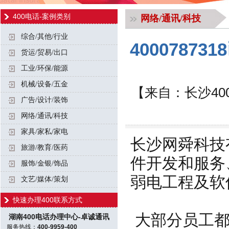
400电话-案例类别
网络/通讯/科技
综合/其他/行业
400078
货运/贸易/出口
工业/环保/能源
机械/设备/五金
【来自：长沙400电话
广告/设计/装饰
网络/通讯/科技
家具/家私/家电
长沙网舜科技
旅游/教育/医药
件开发和服务
服饰/金银/饰品
弱电工程及软
文艺/媒体/策划
快速办理400联系方式
大部分员工都
湖南400电话办理中心-卓诚通讯
服务热线：
400-9959-400