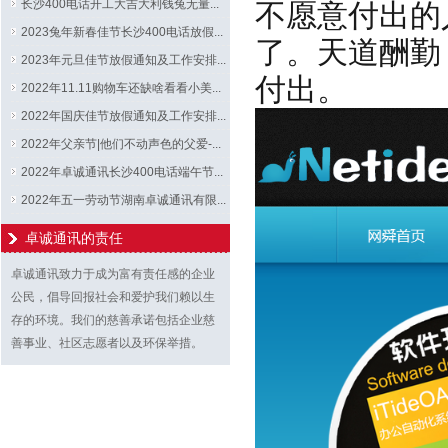
长沙400电话开工大吉大利钱兔无量...
不愿意付出的
2023兔年新春佳节长沙400电话放假...
了。天道酬勤
2023年元旦佳节放假通知及工作安排...
付出。
2022年11.11购物车还缺啥看看小美...
2022年国庆佳节放假通知及工作安排...
2022年父亲节|他们不动声色的父爱-...
2022年卓诚通讯长沙400电话端午节...
2022年五一劳动节湖南卓诚通讯有限...
卓诚通讯的责任
卓诚通讯致力于成为富有责任感的企业
公民，倡导回报社会和爱护我们赖以生
存的环境。我们的慈善承诺包括企业慈
善事业、社区志愿者以及环保举措。